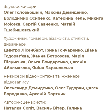
Звукорежисери:
Олег Головьошкін, Максим Демиденко,
Володимир Осипенко, Катерина Кель, Микита
Моісеєв, Сергій Савченко, Матвій
Тшебишевський
Художники, гримери, візажисти, стилісти,
дизайнери:
Дмитро Лісенбарт, Ірина Гончаренко, Діана
Тодорат’єва, Жанна Бетрозова, Марія
Пілунська, Ольга Бондаренко, Євгенія
Абалмазова, Яніна Барановська
Режисери відеомонтажа та інженери
відеозапису
Олександр Демиденко, Олег Тудоран, Євген
Бородавко, Арсеній Бортник
Автори-сценаристи:
Наталка Сопіт, Василь Вітер, Галина