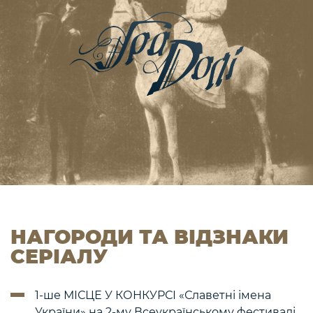
НАГОРОДИ ТА ВІДЗНАКИ
СЕРІАЛУ
1-ше МІСЦЕ У КОНКУРСІ «Славетні імена
України» на 2-му Всеукраїнському фестивалі